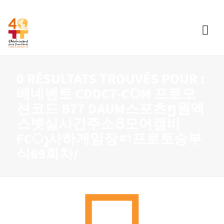
0 RÉSULTATS TROUVÉS POUR :
베네벤토 CDDC7-CՕM 프로모
션코드 B77 DAUM스포츠ໆ원엑
스벳실시간주소Յ모어캠비
FCൂ사하게임장ᇚ프로토승부
식69회차/