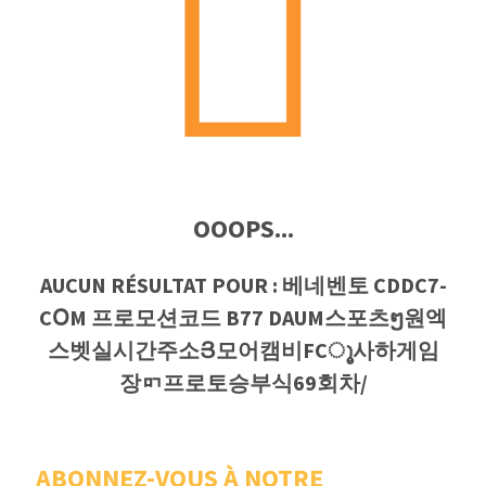
OOOPS...
AUCUN RÉSULTAT POUR : 베네벤토 CDDC7-
CՕM 프로모션코드 B77 DAUM스포츠ໆ원엑
스벳실시간주소Յ모어캠비FCൂ사하게임
장ᇚ프로토승부식69회차/
ABONNEZ-VOUS À NOTRE